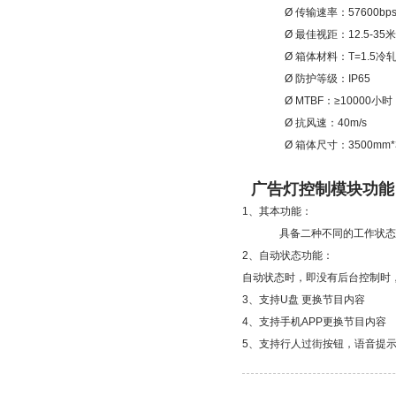
Ø
传输速率：
57600bp
Ø
最佳视距：
12.5-35
米
Ø
箱体材料：
T=1.5
冷
Ø 防护等级：IP65
Ø MTBF
：≥
10000小时
Ø
抗风速：
40m/s
Ø
箱体尺寸：
3500mm
广告灯控制模块
功能
1、其本功能：
具备二种不同的工作状
2、自动状态功能：
自动状态时，即没有后台控制时
3、
支持
U盘 更换节目内容
4、
支持手机
APP更换节目内容
5、支持行人过街按钮，语音提