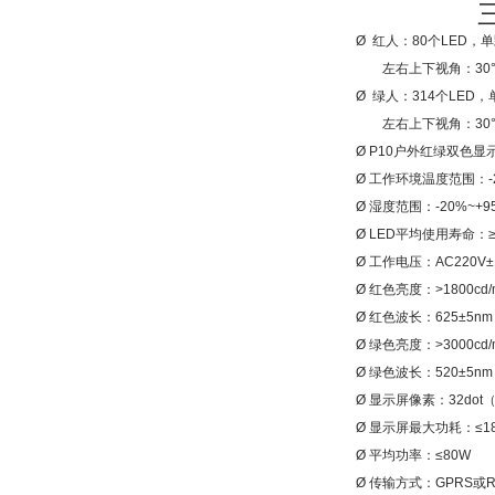
Ø
红人：
80个LED，单
左右上下视角：
3
Ø
绿人：
314个LED，
左右上下视角：
3
Ø P10
户外红绿双色显
Ø 工作环境温度范围：-2
Ø 湿度范围：-20%~+9
Ø LED
平均使用寿命：
Ø 工作电压：AC220V±
Ø
红色亮度：
>1800cd
Ø 红色波长：625±5nm
Ø
绿色亮度：
>3000cd
Ø 绿色波长：520±5nm
Ø
显示屏像素：
32dot
Ø 显示屏
最大功耗：
≤
1
Ø
平均功率：
≤
8
0W
Ø
传输方式：
GPRS
或
R