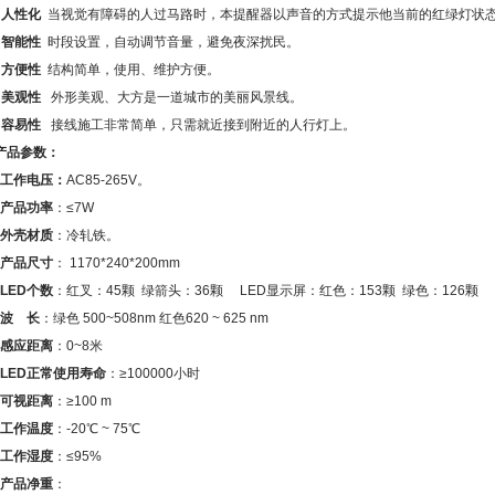
²
人性化
当视觉有障碍的人过马路时，本提醒器以声音的方式提示他当前的红绿灯状
²
智能性
时段设置，自动调节音量，避免夜深扰民。
²
方便性
结构简单，使用、维护方便。
²
美观性
外形美观、大方是一道城市的美丽风景线。
²
容易性
接线施工非常简单，只需就近接到附近的人行灯上。
产品参数：
工作电压：
AC85-265V。
产品功率
：
≤7W
外壳材质
：冷轧铁。
产品尺寸
：
1170*240*200mm
LED个数
：红叉：
45颗 绿箭头：36颗 LED显示屏：红色：153颗 绿色：126颗
波
长
：绿色
500~508nm 红色620 ~ 625 nm
感应距离
：
0~8米
LED正常使用寿命
：
≥100000小时
可视距离
：
≥100 m
工作温度
：
-20℃ ~ 75℃
工作湿度
：
≤95%
产品净重
：