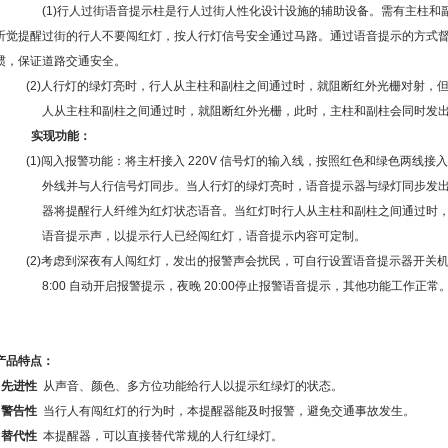
(1)行人过街语音提示柱是行人过街人性化设计设施的辅助设备。需有主柱和
听觉提醒过街的行人不要闯红灯，按人行灯信号安全通过马路。通过语音提示的方式
惯，保证道路交通安全。
(2)人行灯的绿灯亮时，行人从主柱和副柱之间通过时，就阻断红外光栅对射，
人从主柱和副柱之间通过时，就阻断红外光栅，此时，主柱和副柱会同时发
实现功能：
(1)闯入报警功能：将主杆接入 220V 信号灯的输入线，按照红色和绿色两线
外线并与人行信号灯同步。当人行灯的绿灯亮时，语音提示器与绿灯同步发
器将提醒行人纤维为红灯状态语音。当红灯时行人从主柱和副柱之间通过时
语音提示声，以提示行人已经闯红灯，语音提示内容可定制。
(2)考虑到深夜有人闯红灯，发出的报警声会扰民，可自行设置语音提示器开关
8:00 自动开启报警提示，夜晚 20:00停止报警语音提示，其他功能工作正常
产品特点：
²
先进性
从声音、颜色、多方位功能给行人以提示红绿灯的状态。
²
警告性
当行人有闯红灯的行为时，本提醒器能及时报警，避免交通事故发生。
²
替代性
本提醒器，可以直接替代常规的人行红绿灯。