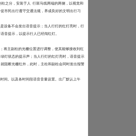
副柱之分，安装于人 行斑马线两端的两侧，以视觉和
督促市民出行遵守交通法规，养成良好的文明出行习
但是设备不会发出语音提示；当人行灯的红灯亮时，行
出语音提示，以提示行人已经闯红灯。
接入；将主副柱的光栅位置进行调整，使其能够接收到红
出绿灯状态的提示声；当人行灯的红灯亮时，语音提示
，就阻断光栅红外，此时，主柱和副柱会同时发出报警
机时间。以及各时间段语音音量设置。
出厂默认上午
。