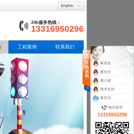
English
24h服务热线：
13316950296
会
工程案例
联系我们
在
蒋先生
线
咨
夏先生
询
夏小姐
技术支持
蒋先生
电话咨询
13316950296